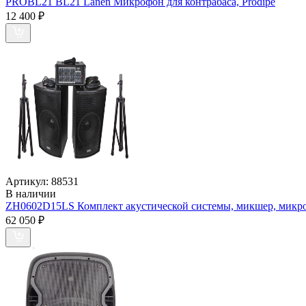
PROBL21 BL21 Lanen Микрофон для контрабаса, Prodipe
12 400
₽
Артикул:
88531
В наличии
ZH0602D15LS Комплект акустической системы, микшер, микроф
62 050
₽