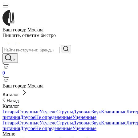
Ваш город:
Москва
Пишите,
ответим быстро
×
0
Ваш город:
Москва
Каталог
Назад
Каталог
Гитары
Струнные
Укулеле
Струны
Духовые
Звук
Клавишные
Лите
питания
Другое
Не определенные
Уцененные
Гитары
Струнные
Укулеле
Струны
Духовые
Звук
Клавишные
Лите
питания
Другое
Не определенные
Уцененные
Меню