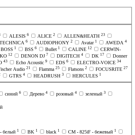
8
6
2
23
ALESIS
ALICE
ALLEN&HEATH
6
2
1
4
-TECHNICA
AUDIOPHONY
Avatar
AWEDA
1
6
1
12
BOSS
BSS
Bullet
CALINE
CERWIN-
12
7
4
17
KKO
DENON DJ
DIGITECH
DK
Donner
43
9
6
34
O
Echo Acoustic
EDS
ELECTRO-VOICE
21
25
2
27
Fischer Audio
Flamma
Flatsons
FOCUSRITE
2
4
3
1
GTRS
HEADRUSH
HERCULES
6
4
4
3
синий
Дерево
розовый
зеленый
ый
1
1
1
1
- белый
BK
black
CM - 825iF - бежевый