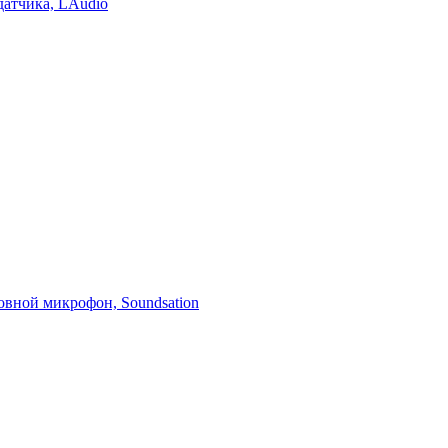
датчика, LAudio
вной микрофон, Soundsation