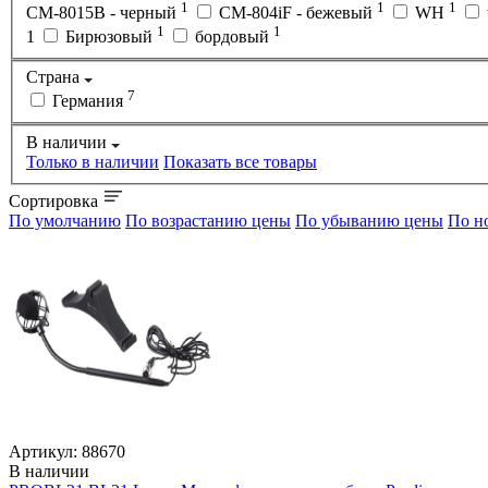
1
1
1
CM-8015B - черный
CM-804iF - бежевый
WH
1
1
1
Бирюзовый
бордовый
Страна
7
Германия
В наличии
Только в наличии
Показать все товары
Сортировка
По умолчанию
По возрастанию цены
По убыванию цены
По н
Артикул:
88670
В наличии