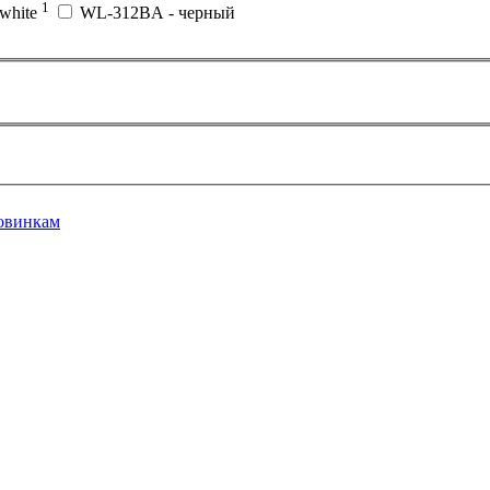
1
white
WL-312BA - черный
овинкам