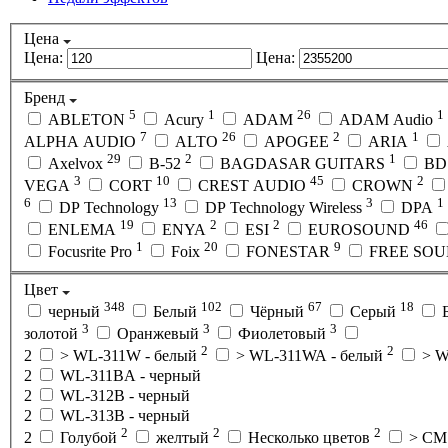
Цена
Цена:
Цена:
Бренд
5
1
26
1
ABLETON
Acury
ADAM
ADAM Audio
7
26
2
1
ALPHA AUDIO
ALTO
APOGEE
ARIA
29
2
1
Axelvox
B-52
BAGDASAR GUITARS
BD
3
10
45
2
VEGA
CORT
CREST AUDIO
CROWN
6
13
3
1
DP Technology
DP Technology Wireless
DPA
19
2
2
46
ENLEMA
ENYA
ESI
EUROSOUND
1
20
9
Focusrite Pro
Foix
FONESTAR
FREE SO
Цвет
348
102
67
18
черный
Белый
Чёрный
Серый
3
3
3
золотой
Оранжевый
Фиолетовый
2
2
2
> WL-311W - белый
> WL-311WA - белый
> W
2
WL-311BA - черный
2
WL-312B - черный
2
WL-313B - черный
2
2
2
2
Голубой
желтый
Несколько цветов
> CM 