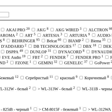
20
8
3
9
AKAI PRO
AKG
AKG WIRED
ALCTRON
2
5
3
9
AROMA
ART
ARTESIA
ARTURIA
AUDIO
8
95
60
2
35
S
BEHRINGER
Belcat
BIAMP
Biema
2
17
18
D'ADDARIO
DB TECHNOLOGIES
DBX
DE
49
31
8
DSPPA
DUNLOP
DYNACORD
DYNAUDI
19
2
7
1
EVE Audio
FBT
FENDER
FENDER PRO
2
1
32
37
UND
FZONE
GEMINI
GENELEC
GoPower
12
11
9
8
Бежевый
Серебристый
красный
Коричневый
2
2
L-312W - белый
> WL-313W - белый
WL-311B - черн
1
1
- 825iB - черный
> CM-8015F - бежевый
> WL-312WA 