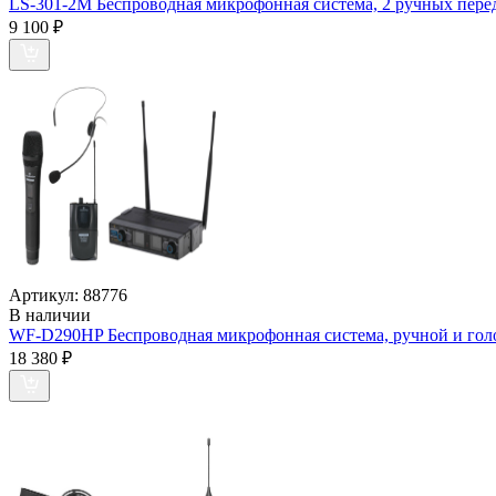
LS-301-2M Беспроводная микрофонная система, 2 ручных пере
9 100
₽
Артикул:
88776
В наличии
WF-D290HP Беспроводная микрофонная система, ручной и голо
18 380
₽