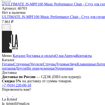
Артикул:
46703
Нет в наличии
ULTIMATE JS-MPF100 Music Performance Chair - Стул для гита
7 861
₽
Меню
Каталог
Доставка и оплата
О нас
Аренда
Контакты
Каталог
Гитары
Струнные
Укулеле
Струны
Духовые
Звук
Клавишные
Лите
питания
Другое
Не определенные
Уцененные
Доставка
Доставка по России
— СДЭК (ПВЗ или курьер).
Скидка 5%
на доставку от суммы товаров.
+7 (916) 220-00-18
Перезвонить вам?
La Kristof
la_kristof@mail.ru