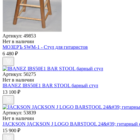
Артикул:
49853
Нет в наличии
МОЗЕРЪ SWM-1 - Стул для гитаристов
6 480
₽
Артикул:
50275
Нет в наличии
IBANEZ IBS50E1 BAR STOOL барный стул
13 100
₽
Артикул:
53839
Нет в наличии
JACKSON JACKSON J LOGO BARSTOOL 24&#39; гитарный сту
15 900
₽