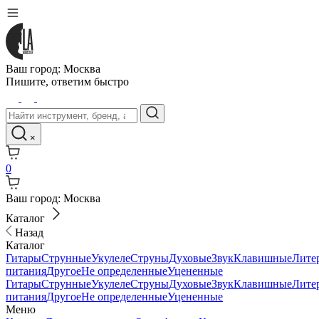
Ваш город:
Москва
Пишите,
ответим быстро
×
0
Ваш город:
Москва
Каталог
Назад
Каталог
Гитары
Струнные
Укулеле
Струны
Духовые
Звук
Клавишные
Лите
питания
Другое
Не определенные
Уцененные
Гитары
Струнные
Укулеле
Струны
Духовые
Звук
Клавишные
Лите
питания
Другое
Не определенные
Уцененные
Меню