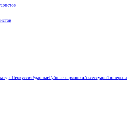
ристов
ратура
Перкуссия
Ударные
Губные гармошки
Аксессуары
Тюнеры и