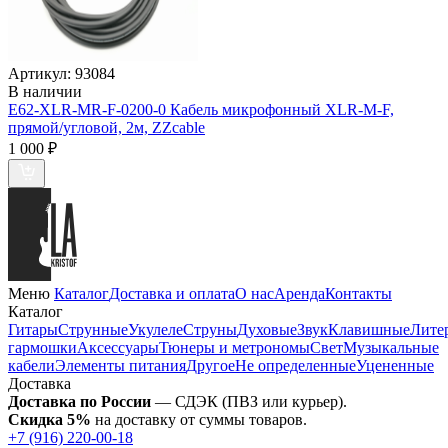
Артикул:
93084
В наличии
E62-XLR-MR-F-0200-0 Кабель микрофонный XLR-M-F,
прямой/угловой, 2м, ZZcable
1 000
₽
Меню
Каталог
Доставка и оплата
О нас
Аренда
Контакты
Каталог
Гитары
Струнные
Укулеле
Струны
Духовые
Звук
Клавишные
Лите
гармошки
Аксессуары
Тюнеры и метрономы
Свет
Музыкальные
кабели
Элементы питания
Другое
Не определенные
Уцененные
Доставка
Доставка по России
— СДЭК (ПВЗ или курьер).
Скидка 5%
на доставку от суммы товаров.
+7 (916) 220-00-18