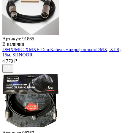
Артикул:
91865
В наличии
DMX/MIC-XMXF-15m Кабель микрофонный/DMX, XLR,
15м, SHNOOR
4 770
₽
Артикул:
98767