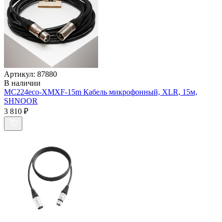
Артикул:
87880
В наличии
MC224eco-XMXF-15m Кабель микрофонный, XLR, 15м,
SHNOOR
3 810
₽