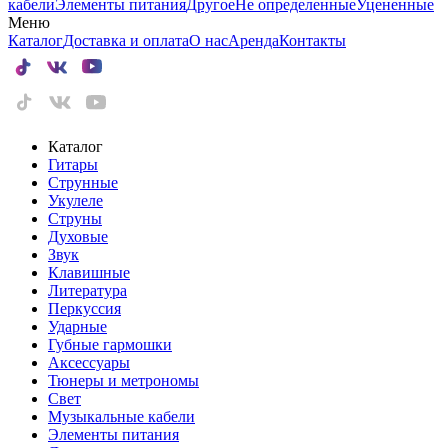
кабели
Элементы питания
Другое
Не определенные
Уцененные
Меню
Каталог
Доставка и оплата
О нас
Аренда
Контакты
Каталог
Гитары
Струнные
Укулеле
Струны
Духовые
Звук
Клавишные
Литература
Перкуссия
Ударные
Губные гармошки
Аксессуары
Тюнеры и метрономы
Свет
Музыкальные кабели
Элементы питания