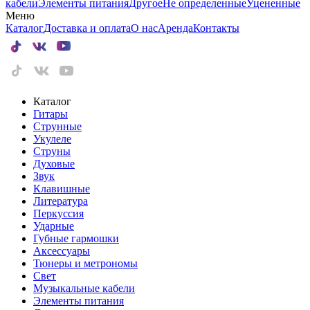
кабели
Элементы питания
Другое
Не определенные
Уцененные
Меню
Каталог
Доставка и оплата
О нас
Аренда
Контакты
Каталог
Гитары
Струнные
Укулеле
Струны
Духовые
Звук
Клавишные
Литература
Перкуссия
Ударные
Губные гармошки
Аксессуары
Тюнеры и метрономы
Свет
Музыкальные кабели
Элементы питания