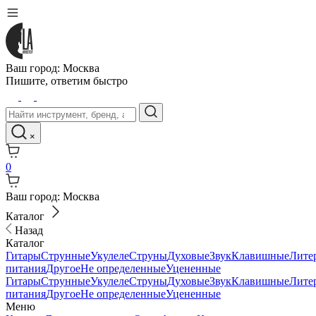
Ваш город:
Москва
Пишите,
ответим быстро
×
0
Ваш город:
Москва
Каталог
Назад
Каталог
Гитары
Струнные
Укулеле
Струны
Духовые
Звук
Клавишные
Лите
питания
Другое
Не определенные
Уцененные
Гитары
Струнные
Укулеле
Струны
Духовые
Звук
Клавишные
Лите
питания
Другое
Не определенные
Уцененные
Меню