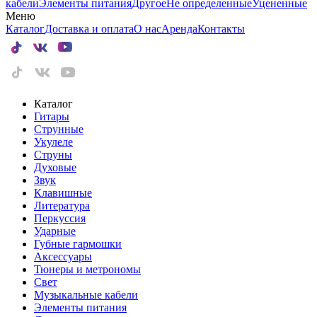
кабели
Элементы питания
Другое
Не определенные
Уцененные
Меню
Каталог
Доставка и оплата
О нас
Аренда
Контакты
Каталог
Гитары
Струнные
Укулеле
Струны
Духовые
Звук
Клавишные
Литература
Перкуссия
Ударные
Губные гармошки
Аксессуары
Тюнеры и метрономы
Свет
Музыкальные кабели
Элементы питания