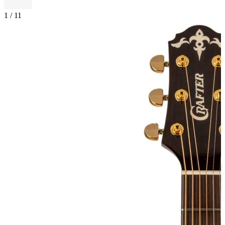
1
/
11