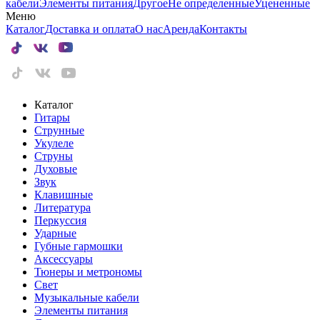
кабели
Элементы питания
Другое
Не определенные
Уцененные
Меню
Каталог
Доставка и оплата
О нас
Аренда
Контакты
Каталог
Гитары
Струнные
Укулеле
Струны
Духовые
Звук
Клавишные
Литература
Перкуссия
Ударные
Губные гармошки
Аксессуары
Тюнеры и метрономы
Свет
Музыкальные кабели
Элементы питания